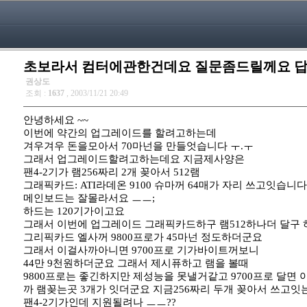
초보라서 컴터에관한건데요 질문좀드릴께요 
권상도
조회 :
1637
, 2003/11/21 20:49
안녕하세요 ~~
이번에 약간의 업그레이드를 할려고하는데
겨우겨우 돈을모아서 70마넌을 만들엇습니다 ㅜ.ㅜ
그래서 업그레이드할려고하는데요 지금제사양은
팬4-2기가 램256짜리 2개 꽂아서 512램
그래픽카드: ATI라데온 9100 슈마꺼 64매가 자리 쓰고잇습니다
메인보드는 잘몰라서요 ㅡㅡ;
하드는 120기가이고요
그래서 이번에 업그레이드 그래픽카드하구 램512하나더 달구 
그리픽카드 엘사꺼 9800프로가 45마넌 정도하더군요
그래서 이걸사까아니면 9700프로 기가바이트꺼보니
44만 9천원하더군요 그래서 제시퓨하고 램을 볼때
9800프로는 좋긴하지만 제성능을 못낼거같고 9700프로 달면 
까 램꽂는곳 3개가 잇더군요 지금256짜리 두개 꽂아서 쓰고잇는
팬4-2기가인데 지원될려나 ㅡㅡ??