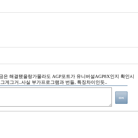
지금은 해결됐을랑가몰라도 AGP포트가 유니버설AGP8X인지 확인시
 그게그거..사실 부가프로그램과 번들, 특징차이인듯..