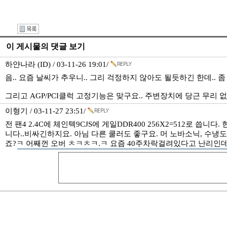
이 게시물의 댓글 보기
하얀나라 (ID) / 03-11-26 19:01/
음.. 요즘 날씨가 추우니.. 그리 걱정하지 않아도 될듯하긴 한데..
그리고 AGP/PCI클럭 고정기능은 맞구요.. 주변장치에 당근 무리 없습
이형기 / 03-11-27 23:51/
전 팬4 2.4C에 체인텍9CJS에 게일DDR400 256X2=512로 
니다..비싸긴하지요. 아님 다른 쿨러도 좋구요. 머 노바소닉, 수
죠?ㅋ 어째껀 오버 ㅊㅋㅊㅋ.ㅋ 요즘 40주차락걸려있다고 난리인