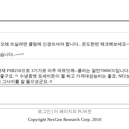
 좀 오래 쓰실려면 쿨링에 신경쓰셔야 합니다.. 온도한번 체크해보세요~
니다..~~^^
씁니다. 현재 FSB250으로 3기가로 아주 여유잇께--쿨러는 잘만7000C
냉도좋구요.ㅋ 수냉중엔 포세이돈이 젤 싸고 가격대성능비는 좋죠. N
데 그사이를 잘 뚫으셨군요.ㅎ
로그인
|
이 페이지의 PC버전
Copyright NexGen Research Corp. 2010