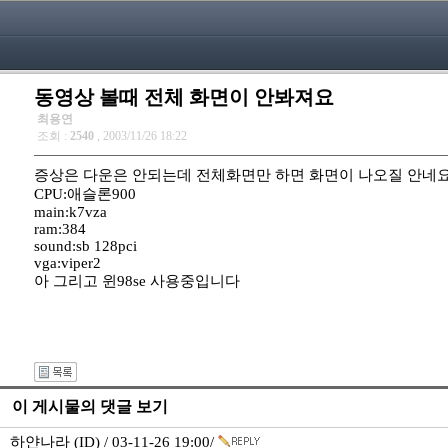
동영상 볼때 전체 화면이 안봐져요
최용연
조회 :
2540
, 2003/11/26 18:22
증상은 다운은 안되는데 전체화면만 하면 화면이 나오질 안네
CPU:애슬론900
main:k7vza
ram:384
sound:sb 128pci
vga:viper2
아 그리고 윈98se 사용중입니다
이 게시물의 댓글 보기
하얀나라 (ID) / 03-11-26 19:00/