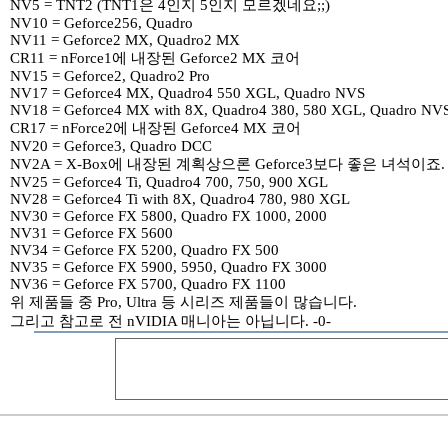
NV5 = TNT2 (TNT1은 4인지 5인지 모르겠네요;;)
NV10 = Geforce256, Quadro
NV11 = Geforce2 MX, Quadro2 MX
CR11 = nForce1에 내장된 Geforce2 MX 코어
NV15 = Geforce2, Quadro2 Pro
NV17 = Geforce4 MX, Quadro4 550 XGL, Quadro NVS
NV18 = Geforce4 MX with 8X, Quadro4 380, 580 XGL, Quadro NVS
CR17 = nForce2에 내장된 Geforce4 MX 코어
NV20 = Geforce3, Quadro DCC
NV2A = X-Box에 내장된 계획상으론 Geforce3보다 좋은 녀석이죠.
NV25 = Geforce4 Ti, Quadro4 700, 750, 900 XGL
NV28 = Geforce4 Ti with 8X, Quadro4 780, 980 XGL
NV30 = Geforce FX 5800, Quadro FX 1000, 2000
NV31 = Geforce FX 5600
NV34 = Geforce FX 5200, Quadro FX 500
NV35 = Geforce FX 5900, 5950, Quadro FX 3000
NV36 = Geforce FX 5700, Quadro FX 1100
위 제품들 중 Pro, Ultra 등 시리즈 제품들이 많습니다.
그리고 참고로 전 nVIDIA 매니아는 아닙니다. -0-