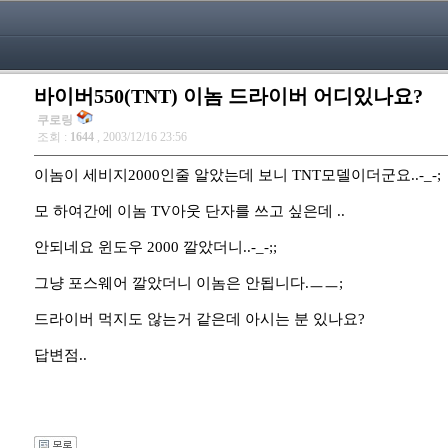
바이버550(TNT) 이놈 드라이버 어디있나요?
쿠로링
조회 :
1644
, 2003/12/16 23:56
이놈이 세비지2000인줄 알았는데 보니 TNT모델이더군요..-_-;
모 하여간에 이놈 TV아웃 단자를 쓰고 싶은데 ..
안되네요 윈도우 2000 깔았더니..-_-;;
그냥 포스웨어 깔았더니 이놈은 안됩니다.ㅡㅡ;
드라이버 먹지도 않는거 같은데 아시는 분 있나요?
답변점..