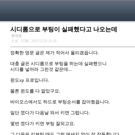
시디롬으로 부팅이 실패했다고 나오는데
류제호
조회 :
1728
, 2003/12/20 16:18
정확한 영문 글은 제가 적어서 올리겠읍니다.
대충 글은 시디롬으로 부팅을 하는데 실패했으니
시디를 넣어라 그런것 같은데...
윈도xp 프로입니다.
물론 윈도를 다 깔았구요.
바이오스에서도 하드로 부팅순서를 잡아줬읍니다.
일단 껐다가 다음날 와서 키면 그럽니다.
몇번 껐다가 키면 부팅 잘되고요.
그 다음은 리부팅 때도 그런 메세지 없이 잘 작동합니다.