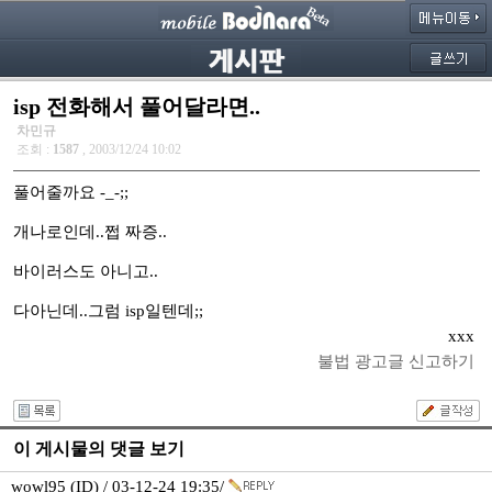
isp 전화해서 풀어달라면..
차민규
조회 :
1587
, 2003/12/24 10:02
풀어줄까요 -_-;;
개나로인데..쩝 짜증..
바이러스도 아니고..
다아닌데..그럼 isp일텐데;;
xxx
불법 광고글 신고하기
이 게시물의 댓글 보기
wowl95 (ID) / 03-12-24 19:35/