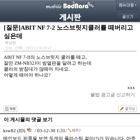
[질문]ABIT NF 7-2 노스브릿지쿨러를 떼버리고
싶은데
백상헌
조회 :
1790
, 2003/12/30 00:47
ABIT NF 7-II의 노스브릿지 쿨러를 떼고,
잘만 ZM-NB32J이 방열판을 달려고 하는데
쿨러의 받침대가 않떼어 지네요.
어떻게 떼어야 하나요?
xxx
불법 광고글 신고하기
이 게시물의 댓글 보기
ksw82 (ID)
/ 03-12-30 1:31/
메인보드 뒤쪽을 보면 두개의 플라스틱 걸이(?)가 있습니다. 아주