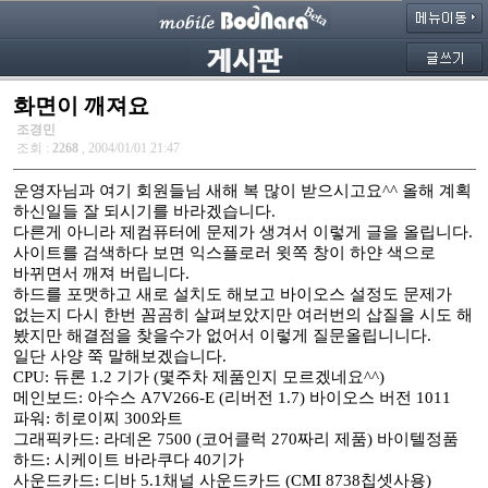
화면이 깨져요
조경민
조회 :
2268
, 2004/01/01 21:47
운영자님과 여기 회원들님 새해 복 많이 받으시고요^^ 올해 계획
하신일들 잘 되시기를 바라겠습니다.
다른게 아니라 제컴퓨터에 문제가 생겨서 이렇게 글을 올립니다.
사이트를 검색하다 보면 익스플로러 윗쪽 창이 하얀 색으로
바뀌면서 깨져 버립니다.
하드를 포맷하고 새로 설치도 해보고 바이오스 설정도 문제가
없는지 다시 한번 꼼곰히 살펴보았지만 여러번의 삽질을 시도 해
봤지만 해결점을 찾을수가 없어서 이렇게 질문올립니니다.
일단 사양 쭉 말해보겠습니다.
CPU: 듀론 1.2 기가 (몇주차 제품인지 모르겠네요^^)
메인보드: 아수스 A7V266-E (리버전 1.7) 바이오스 버전 1011
파워: 히로이찌 300와트
그래픽카드: 라데온 7500 (코어클럭 270짜리 제품) 바이텔정품
하드: 시케이트 바라쿠다 40기가
사운드카드: 디바 5.1채널 사운드카드 (CMI 8738칩셋사용)