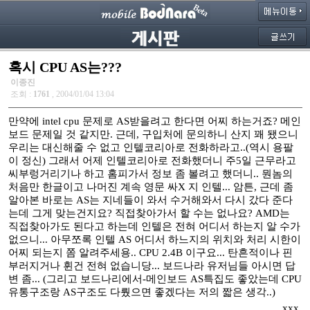
혹시 CPU AS는???
이종진
조회 :
1761
, 2004/01/04 13:04
만약에 intel cpu 문제로 AS받을려고 한다면 어찌 하는거죠? 메인
보드 문제일 것 같지만. 근데, 구입처에 문의하니 산지 꽤 됐으니
우리는 대신해줄 수 없고 인텔코리아로 전화하라고..(역시 용팔
이 정신) 그래서 어제 인텔코리아로 전화했더니 주5일 근무라고
씨부렁거리기나 하고 홈피가서 정보 좀 볼려고 했더니.. 뭔놈의
처음만 한글이고 나머진 계속 영문 싸X 지 인텔... 암튼, 근데 좀
알아본 바로는 AS는 지네들이 와서 수거해와서 다시 갔다 준다
는데 그게 맞는건지요? 직접찾아가서 할 수는 없나요? AMD는
직접찾아가도 된다고 하는데 인텔은 전혀 어디서 하는지 알 수가
없으니... 아무쪼록 인텔 AS 어디서 하느지의 위치와 처리 시한이
어찌 되는지 쫌 알려주세용.. CPU 2.4B 이구요... 탄흔적이나 핀
부러지거나 휜건 전혀 없습니당... 보드나라 유저님들 아시면 답
변 좀... (그리고 보드나리에서-메인보드 AS특집도 좋았는데 CPU
유통구조랑 AS구조도 다뤘으면 좋겠다는 저의 짧은 생각..)
xxx