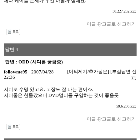
제나 케이블 문제가 우선 아닐까 싶네요.
58.227.232.xxx
이글 광고글로 신고하기
I
답변 4
답변 : ODD (시디롬 궁금증)
[이의제기/추가질문]
[부실답변 신
followme95
2007/04/28
22:36
고]
시디로 수명 있고요. 고장도 잘 나는 편이죠.
시디롬은 한물갔으니 DVD멀티를 구입하는 것이 좋을듯
59.6.236.xxx
이글 광고글로 신고하기
I