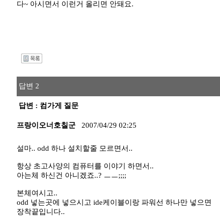
다~ 아시면서 이런거 올리면 안돼요.
I
답변 2
답변 : 컴가게 질문
프랑이오너호칠군
2007/04/29 02:25
설마.. odd 하나 설치할줄 모르면서..
항상 초고사양의 컴퓨터를 이야기 하면서..
아는체 하신건 아니겠죠..? ㅡㅡ;;;;
본체여시고..
odd 넣는곳에 넣으시고 ide케이블이랑 파워선 하나만 넣으면
장착끝입니다..