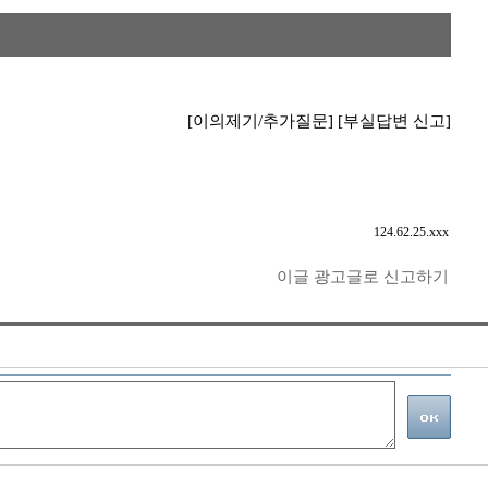
[이의제기/추가질문]
[부실답변 신고]
124.62.25.xxx
이글 광고글로 신고하기