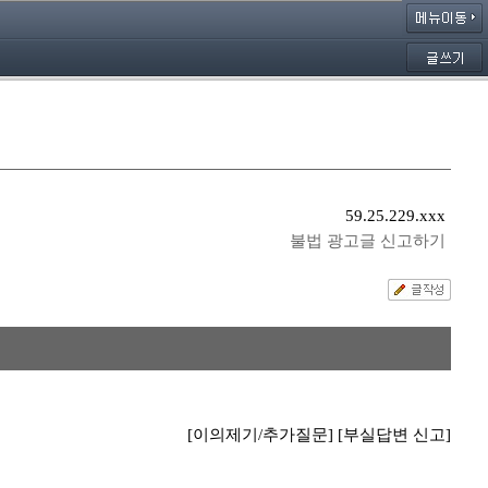
59.25.229.xxx
불법 광고글 신고하기
[이의제기/추가질문]
[부실답변 신고]