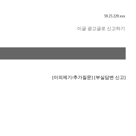
59.25.229.xxx
이글 광고글로 신고하기
[이의제기/추가질문]
[부실답변 신고]