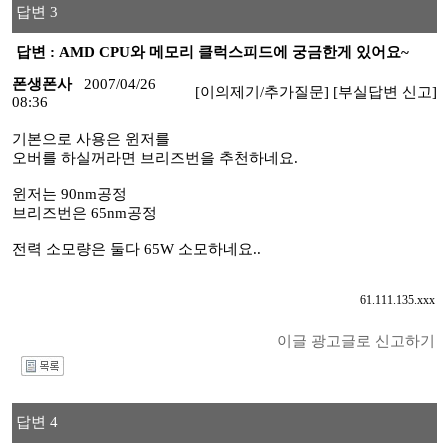
답변 3
답변 : AMD CPU와 메모리 클럭스피드에 궁금한게 있어요~
폰생폰사
2007/04/26
[이의제기/추가질문]
[부실답변 신고]
08:36
기본으로 사용은 윈저를
오버를 하실꺼라면 브리즈번을 추천하네요.
윈저는 90nm공정
브리즈번은 65nm공정
전력 소모량은 둘다 65W 소모하네요..
61.111.135.xxx
이글 광고글로 신고하기
I
답변 4