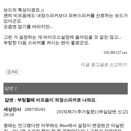
보드의 특성이겠죠.:)
괜히 비프음에도 내장스피커보다 외부스피커를 선호하는 보드가
있더군요.
요즘엔 없기를 바라지만...
그런 거 설정하는 게 바이오스설정에 들어있을 것 같진 않고...
부팅한 다음 스피커를 켜시는 편이 좋겠군요.
218.209.127.xxx
이글 광고글로 신고하기
I
답변 2
답변 : 부팅할때 비프음이 외장스피커로 나와요.
세상만사
2007/05/01
[이의제기/추가질문]
[부실답변 신고]
20:18
원래는 안그랬다면 아무래도 Bios에서 설정이 변경된건 아닐런