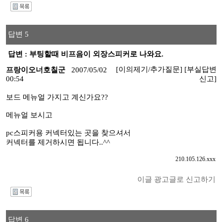
I
답변 5
답변 : 부팅할때 비프음이 외장스피커로 나와요.
[이의제기/추가질문]
[부실답변
프랑이오너호칠군
2007/05/02
00:54
신고]
보드 메뉴얼 가지고 계신가요??
메뉴얼 보시고
pc스피커용 커넥터있는 곳을 찾으셔서
커넥터를 제거하시면 됩니다..^^
210.105.126.xxx
이글 광고글로 신고하기
I
답변 6