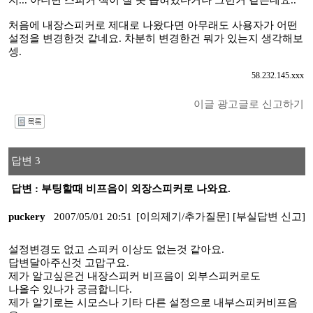
지... 아니면 스피커 잭이 잘 못 꼽혀있다거나 그런거 같은데요..
처음에 내장스피커로 제대로 나왔다면 아무래도 사용자가 어떤
설정을 변경한것 같네요. 차분히 변경한건 뭐가 있는지 생각해보
셍.
58.232.145.xxx
이글 광고글로 신고하기
I
답변 3
답변 : 부팅할때 비프음이 외장스피커로 나와요.
puckery
2007/05/01 20:51
[이의제기/추가질문]
[부실답변 신고]
설정변경도 없고 스피커 이상도 없는것 같아요.
답변달아주신것 고맙구요.
제가 알고싶은건 내장스피커 비프음이 외부스피커로도
나올수 있나가 궁금합니다.
제가 알기로는 시모스나 기타 다른 설정으로 내부스피커비프음