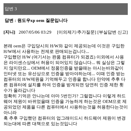
답변 3
답변 : 원도우xp oem 질문입니다
[지니]
2007/05/06 03:29
[이의제기/추가질문]
[부실답변 신고]
본래 oem은 구입당시의 H/W와 같이 제공되는데 이것은 구입한
H/W에서 사용하는 전제로 판매되는겁니다...
구입했던 H/W (여기서는 완품 컴퓨터가 되겠죠) 이외에서 사용
은 라이센스상에서 허용이 되어있지 않습니다... 뭐 실상은 그렇
지 않지만요... OEM에서 정품인증을 받을때는 아시는바와같이
인터넷 또는 유선상으로 인증을 받아야하는데... 이때 인증 받는
컴퓨터의 H/W제원을 기억해두고 인증을 합니다 만약에 추후 다
른 컴퓨터에 설치를 하여 인증을 받게되면 당연히 인증 제한 횟
수가 올라갑니다
정확히 기억은 안나는데 아마 5번인가? 그럴껍니다 이렇게 하드
웨어 제원이 바뀌었을때 인증을 가능하게 하는것은 OEM으로 제
공되었던 제품을 다른 컴퓨터에서 사용하는것을 허용한다는것이
아니라
혹 추후 구입했던 컴퓨터의 업그래이드시 하드웨어 제원이 변경
되는대에 따른 대책으로 있는것입니다