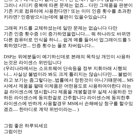
그러니 시디키 중복에 따른 문제는 없죠... 다만 그제품을 판분이
기존 키로 컴퓨터에 사용한다면? 또는 이미 인증 횟수를 초과한
키라면? 인증받으시는데에 불편이 있을수있습니다
그래픽 카드를 교체하셨는데 일딴 문제는 없습니다 다만
기존 인증 횟수증 1이 증가하였을껍니다.... 뭐 하나라도 바뀌면
다른 컴퓨터로 인식을 하니... 쉽게 예를 들어서 업그래이드를 5
회하였다면... 인증 횟수는 풀로 차버립니다...
DSP는 위에분들이 예기하신데로 본래의 목적상 개인이 사용하
는것은 라이센스 위반입니다
(우리나라에서는 소프트웨어 단속등을 정부 지휘아래 시행되
니... 사실상 불법이라 봐도 크게 틀리지는 않습니다만.... 불법이
라고 보기는 좀그렇다는..법률에서 정한것이 아니기떄문에... MS
사에서 제품을 팔때 이제품은 어떤용도로 사용하여야한다 라는
걸 라이센스에 명시합니다 제품을 개봉할경우 실제 사용하든 안
하든 라이센스에 동의한걸로 간주합니다 라이센스에 동의한후
라이센스에 반하게 사용할경우 MS에서 손해배상 청구를 할수있
겠죠.... 한마디로 계약 위반이라는... )
그럼 좋은 하루되세요
그럼이만