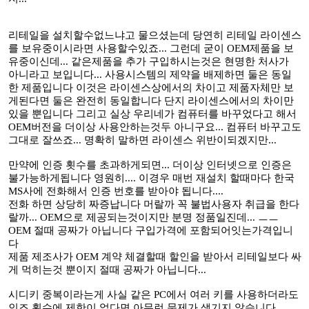
리테일을 설치할수없느냐고 물으셨는데 당연히 리테일 라이센스
를 보유중이시라면 사용할수있죠... 그런데 굳이 OEM제품을 보
유중이신데... 같은제품을 추가 구입하시는것은 현명한 처사가
아니라고 보입니다... 사용시스템의 제약을 배제하면 둘은 동일
한 제품입니다 이것은 라이센스상에서의 차이고 제품자체만 보
게된다면 둘은 완전히 동일합니다 단지 라이센스에서의 차이만
있을 뿐입니다 그리고 실상 우리네가 컴퓨터를 바꾸었다고 해서
OEM버전을 더이상 사용안하는것두 아니구요... 컴퓨터 바꾸고도
그대로 잘쓰죠... 명확히 말하면 라이센스 위반이되겠지만...
만약에 인증 횟수를 초과하게되면... 더이상 인터넷으로 인증은
불가능하게됩니다 영원히.... 이경우 매번 재설치 할때마다 한국
MS사에 전화해서 인증 번호를 받아야 됩니다....
전화 하면 상당히 짜증납니다 머랄까 꼭 불법사용자 취급을 한다
랄까... OEM으로 제공되는것이지만 분명 정품일진데... ㅡㅡ
OEM 절때 공짜가 아닙니다 구입가격에 포함되어잇는가격입니
다
제품 제조사가 OEM 계약 체결할때 할인을 받아서 리테일보다 싸
게 먹히는것 뿐이지 절때 공짜가 아닙니다...
시디키 중복이라는게 사실 같은 PC에서 여러 키를 사용하더라도
인즈 횟수에 제한이 없다면 아무런 문제가 생기지 않습니다