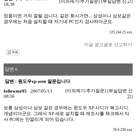
[이의제기/추가질문]
[부실답변 신고]
18:38
정품이면 거의 깔릴 겁니다. 같은 회사거면... 삼성이나 삼보같은
경우에는 처음 설치할 때 자기네 PC인지 검사하더군요.
125.244.25.xxx
이글 광고글로 신고하기
I
답변 6
답변 : 원도우xp oem 질문입니다
[이의제기/추가질문]
[부실답변 신
followme95
2007/05/13
08:36
고]
보통 삼성이나 삼보 같은 경우에는 윈도우 XP 시디가 복고시디
개념이더군요. 그래서 XP 새로 설치할 때 제조사를 체크해서 타
사 PC에는 안깔리게 되어 있습니다.
59.6.236.xxx