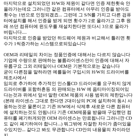
마지막으로 설치되었던 H/W와 제원이 같다면 인증 제한횟숙 안
올라가는데요 그러니깐 같은 컴퓨터에서 아무리 인증을 받아도
횟수는 1번으로 인정되겠죠... 그런데 그 S/N를 가지고 다른 검퓨
터에설치를 해서 인증을 받게 되면 횟수가 2로 올라가고 그후 원
래 쓰던 컴퓨터에 윈도우를 재설치한다면 또다시 3으로 올라가
버립니다....
마지막으로 인증을 받았던 하드웨어 제원과 비교해서 틀리면 횟
수가 1씩증가하는 시스템으로되있습니다
OEM과 리테일의 차이는 정품인증에 대해서는 다르지 않습니다
기업에 수량으로 판매하는 볼륨라이센스만이 인증에 대해서 자
유롭구요 그외 리테일이나 OEM은 기본적으로는 같습니다
굳이 다른점을 말하라면 예를들어 구입시의 H/W의 드라이버를
제조사에서
임의로 추가하여 추가적인 인스톨CD 드라이버를 요구하지 않게
드라이버를 포함하흔등 의 판매되는 H/W 에 옵티마이징되어있
다는것과 위에서 앞서 말한 OEM 제품의 사용 범위의 제한입니다
(본래 라이센스 그대로 한다면 2대이상의 PC에 설치하여 동시 사
용하는것은 물론이고 기존 H/W에서 삭제후 새로운 다른 컴퓨터
에 설치하는것도 안됩니다 기존 OEM제품을 받을때 구입했던 컴
퓨터를 폐기하게되면 OEM 라이센스는 만료됩니다 그러니깐 CD
도 같이 폐기하여야 합니다...) 뭐그밖에 자잘한 차이가 좀더있을
수있지만... 같다고 봐도 무관합니다 CD안의 내용물의 차이라던
지...