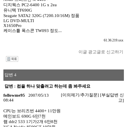
디지웍스 PC2-6400 1G x 2ea
유니텍 TF690G
Seagate SATA2 320G (7200.10/16M) 정품
LG DVD-MULTI
X1650Pro
케이스틑 폭스콘 TW093 정도...
61.36.219.xxx
이글 광고글로 신고하기
I
답변 4
답변 : 컴을 하나 맞출려고 하는데 좀 봐주세요
[이의제기/추가질문]
[부실답변 신
followme95
2007/05/13
08:44
고]
CPU는 브리즈번 4400+ 11만원
메인보드 690G 6만7천
램 ddr2 533 1기가2개 6만8천