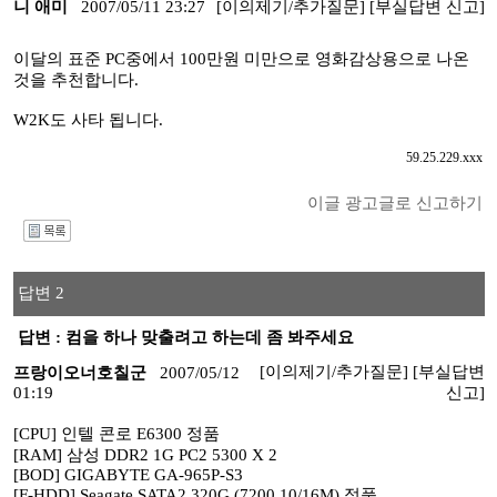
니 애미
2007/05/11 23:27
[이의제기/추가질문]
[부실답변 신고]
이달의 표준 PC중에서 100만원 미만으로 영화감상용으로 나온
것을 추천합니다.
W2K도 사타 됩니다.
59.25.229.xxx
이글 광고글로 신고하기
I
답변 2
답변 : 컴을 하나 맞출려고 하는데 좀 봐주세요
[이의제기/추가질문]
[부실답변
프랑이오너호칠군
2007/05/12
01:19
신고]
[CPU] 인텔 콘로 E6300 정품
[RAM] 삼성 DDR2 1G PC2 5300 X 2
[BOD] GIGABYTE GA-965P-S3
[F-HDD] Seagate SATA2 320G (7200.10/16M) 정품