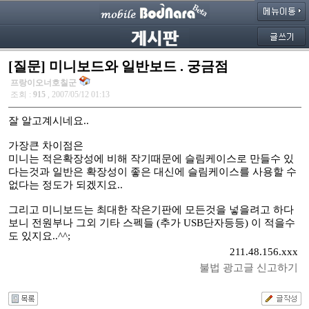
[질문] 미니보드와 일반보드 . 궁금점
프랑이오너호칠군
조회 :
915
, 2007/05/12 01:13
잘 알고계시네요..
가장큰 차이점은
미니는 적은확장성에 비해 작기때문에 슬림케이스로 만들수 있
다는것과 일반은 확장성이 좋은 대신에 슬림케이스를 사용할 수
없다는 정도가 되겠지요..
그리고 미니보드는 최대한 작은기판에 모든것을 넣을려고 하다
보니 전원부나 그외 기타 스펙들 (추가 USB단자등등) 이 적을수
도 있지요..^^;
211.48.156.xxx
불법 광고글 신고하기