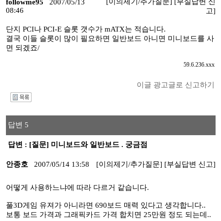
[이의제기/추가질문]
[부실답변 신
followme95
2007/05/13
08:46
고]
단지 PCI나 PCI-E 슬롯 갯수가 mATX는 적습니다.
결국 이들 슬롯이 많이 필요하면 일반보드 아니면 미니보드를 사
면 되겠죠/
59.6.236.xxx
이글 광고글로 신고하기
I
답변 5
답변 : [질문] 미니보드와 일반보드 . 궁금점
안종호
2007/05/14 13:58
[이의제기/추가질문]
[부실답변 신고]
어떻게 사용하느냐에 따라 다르거 같습니다.
풀3D게임 유져가 아니라면 690보드 매력 있다고 생각합니다..
보통 보드 가격과 그래픽카드 가격 합치면 25만원 정도 되는데..