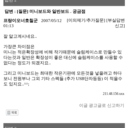
답변 2
답변 : [질문] 미니보드와 일반보드 . 궁금점
[이의제기/추가질문]
[부실답변
프랑이오너호칠군
2007/05/12
01:13
신고]
잘 알고계시네요..
가장큰 차이점은
미니는 적은확장성에 비해 작기때문에 슬림케이스로 만들수 있
다는것과 일반은 확장성이 좋은 대신에 슬림케이스를 사용할 수
없다는 정도가 되겠지요..
그리고 미니보드는 최대한 작은기판에 모든것을 넣을려고 하다
보니 전원부나 그외 기타 스펙들 (추가 USB단자등등) 이 적을수
도 있지요..^^;
211.48.156.xxx
이글 광고글로 신고하기
I