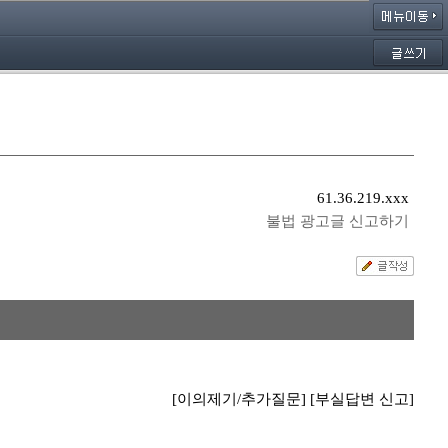
61.36.219.xxx
불법 광고글 신고하기
[이의제기/추가질문]
[부실답변 신고]