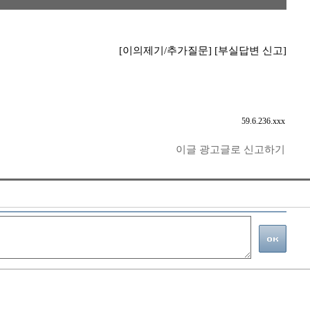
[이의제기/추가질문]
[부실답변 신고]
59.6.236.xxx
이글 광고글로 신고하기