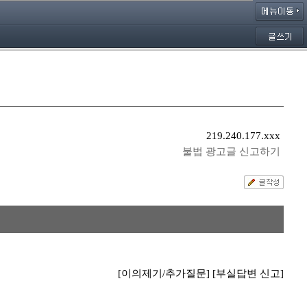
219.240.177.xxx
불법 광고글 신고하기
[이의제기/추가질문]
[부실답변 신고]