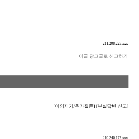
211.208.223.xxx
이글 광고글로 신고하기
[이의제기/추가질문]
[부실답변 신고]
219.240.177.xxx