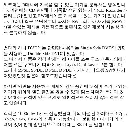
레코더는 R매체에 기록을 할 수 있는 기기를 분류하는 방식입니
다. 예전에는 CD-R매체에 기록할 수만 있는 기기(CD-Recorder라
불리는)가 있었고 RW매체에도 기록할 수 있는 기기가 있었습니
다. 그러나 최근 수년전부터 와서는 RW그러니까 재기록(ReWrit
e)할 수있는 매체를 기본적으로 호환하고 있기때문에 사실상 따
로 분류하지 않습니다.
뱀다리 하나 DVD에는 단면만 사용하는 Single Side DVD와 양면
을 사용하는 Double Side DVD가 있습니다.
또 여기서 제품은 각각 한개의 레이어를 쓰는 구조냐 두개의레이
어를 쓰는 구조냐에 따라 Single Layer, Dual-Layer 구분 합니다.
그러니 SS/SL, SS/DL, DS/SL, DS/DL 네가지가 나오겠죠?[하나가
더있었던것 같은데 잘모르겠습니다.;;]
하지만 양면을 사용하는 매체의 경우 중간에 뒤집어 주거나 읽는
기기가 위아래 앞면뒷면을 읽을 수 있게 읽는 헤더가 두개가 있
어야 하는 단점이 있는 관계로 일반적으로 쓰이지 않는 걸로 알
고 있습니다.
각각은 1000mb= 1gb로 산정했을때 위의 나열된 차례대로 4.7gb,
8.5gb, 9GB, 18GB의 기록이 가능합니다. 불편합이나 매체의 가
격이 있어 현재 일반적으로 DL매체는 SS/DL을 말합니다.