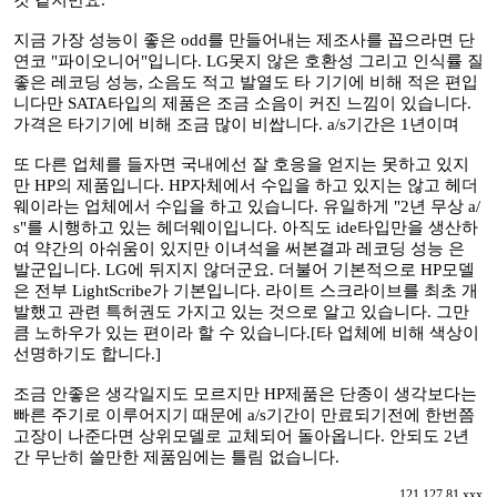
것 같지만요.
지금 가장 성능이 좋은 odd를 만들어내는 제조사를 꼽으라면 단
연코 "파이오니어"입니다. LG못지 않은 호환성 그리고 인식률 질
좋은 레코딩 성능, 소음도 적고 발열도 타 기기에 비해 적은 편입
니다만 SATA타입의 제품은 조금 소음이 커진 느낌이 있습니다.
가격은 타기기에 비해 조금 많이 비쌉니다. a/s기간은 1년이며
또 다른 업체를 들자면 국내에선 잘 호응을 얻지는 못하고 있지
만 HP의 제품입니다. HP자체에서 수입을 하고 있지는 않고 헤더
웨이라는 업체에서 수입을 하고 있습니다. 유일하게 "2년 무상 a/
s"를 시행하고 있는 헤더웨이입니다. 아직도 ide타입만을 생산하
여 약간의 아쉬움이 있지만 이녀석을 써본결과 레코딩 성능 은
발군입니다. LG에 뒤지지 않더군요. 더불어 기본적으로 HP모델
은 전부 LightScribe가 기본입니다. 라이트 스크라이브를 최초 개
발했고 관련 특허권도 가지고 있는 것으로 알고 있습니다. 그만
큼 노하우가 있는 편이라 할 수 있습니다.[타 업체에 비해 색상이
선명하기도 합니다.]
조금 안좋은 생각일지도 모르지만 HP제품은 단종이 생각보다는
빠른 주기로 이루어지기 때문에 a/s기간이 만료되기전에 한번쯤
고장이 나준다면 상위모델로 교체되어 돌아옵니다. 안되도 2년
간 무난히 쓸만한 제품임에는 틀림 없습니다.
121.127.81.xxx