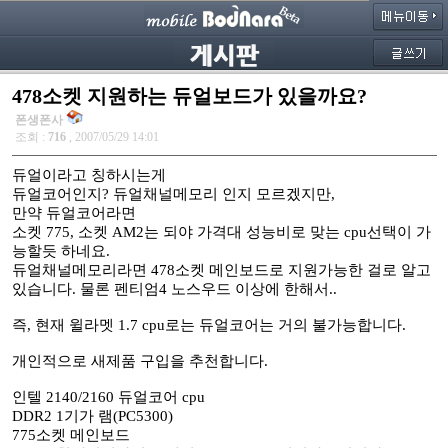
478소켓 지원하는 듀얼보드가 있을까요?
폰생폰사
조회 :
716
, 2007/05/29 14:01
듀얼이라고 칭하시는게
듀얼코어인지? 듀얼채널메모리 인지 모르겠지만,
만약 듀얼코어라면
소켓 775, 소켓 AM2는 되야 가격대 성능비로 맞는 cpu선택이 가
능할듯 하네요.
듀얼채널메모리라면 478소켓 메인보드로 지원가능한 걸로 알고
있습니다. 물론 펜티엄4 노스우드 이상에 한해서..
즉, 현재 윌라멧 1.7 cpu로는 듀얼코어는 거의 불가능합니다.
개인적으로 새제품 구입을 추천합니다.
인텔 2140/2160 듀얼코어 cpu
DDR2 1기가 램(PC5300)
775소켓 메인보드