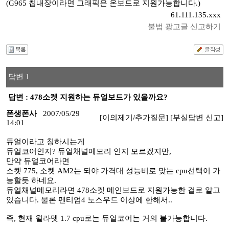
(G965 칩내장이라면 그래픽은 온보드로 지원가능합니다.)
61.111.135.xxx
불법 광고글 신고하기
답변 1
답변 : 478소켓 지원하는 듀얼보드가 있을까요?
폰생폰사
2007/05/29
[이의제기/추가질문]
[부실답변 신고]
14:01
듀얼이라고 칭하시는게
듀얼코어인지? 듀얼채널메모리 인지 모르겠지만,
만약 듀얼코어라면
소켓 775, 소켓 AM2는 되야 가격대 성능비로 맞는 cpu선택이 가
능할듯 하네요.
듀얼채널메모리라면 478소켓 메인보드로 지원가능한 걸로 알고
있습니다. 물론 펜티엄4 노스우드 이상에 한해서..
즉, 현재 윌라멧 1.7 cpu로는 듀얼코어는 거의 불가능합니다.