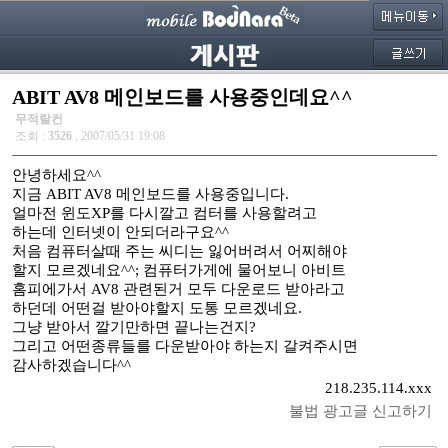
ABIT AV8 메인보드를 사용중인데요^^
무적랄컨
조회 :
3526
, 2007/05/31 19:08
안녕하세요^^
지금 ABIT AV8 메인보드를 사용중입니다.
얼마전 윈도XP를 다시깔고 컴터를 사용할려고
하는데 인터넷이 안되더라구요^^
처음 컴퓨터살때 주는 씨디는 잃어버려서 어찌해야
할지 모르겠네요^^; 컴퓨터가게에 물어보니 아비트
홈피에가서 AV8 관련된거 모두 다운로드 받아라고
하던데 어떤걸 받아야할지 도통 모르겠네요.
그냥 받아서 깔기만하면 끝나는건지?
그리고 어떤종류들를 다운받아야 하는지 갈켜주시면
감사하겠습니다^^
218.235.114.xxx
불법 광고글 신고하기