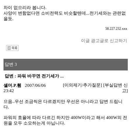
차이 없으리라 봅니다.
사양이 변함없다면 소비전력도 비슷할텐데...전기세와는 관련없
을듯.
58.227.232.xxx
이글 광고글로 신고하기
I
답변 3
답변 : 파워 바꾸면 전기세가 ...
[이의제기/추가질문]
[부실답변 신
셸머.P.휀
2007/06/06
23:42
고]
으음..우선 조금씩은 다르겠지만 우선은 아니라고 답변 드립니
다.
파워의 효율에 따라 다르긴 하지만 400W이라고 해서 400W의 전
원을 모두 소모하는게 아닙니다.