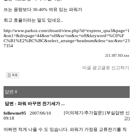
쓰는 용량보다 30-40% 여유 있는 파워가
최고 효율이라는 말도 있네요..
http://www.parkoz.com/zboard/view.php?id=express_qna3&page=1
&sn1=&divpage=44&sn=off&ss=on&sc=off&keyword=%C0%F
C%B1%E2%BC%BC&select_arrange=headnum&desc=asc&no=23
7354
211.187.163.xxx
이글 광고글로 신고하기
I
답변 8
답변 : 파워 바꾸면 전기세가 ...
[이의제기/추가질문]
[부실답변 신
followme95
2007/06/10
09:18
고]
어쩌면 적게 나올 수 도 있습니다. 파워가 가정용 교류전기를 직