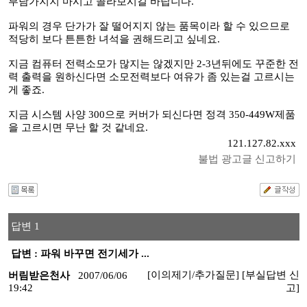
부담가지지 마시고 골라보시길 바랍니다.
파워의 경우 단가가 잘 떨어지지 않는 품목이라 할 수 있으므로
적당히 보다 튼튼한 녀석을 권해드리고 싶네요.
지금 컴퓨터 전력소모가 많지는 않겠지만 2-3년뒤에도 꾸준한 전
력 출력을 원하신다면 소모전력보다 여유가 좀 있는걸 고르시는
게 좋죠.
지금 시스템 사양 300으로 커버가 되신다면 정격 350-449W제품
을 고르시면 무난 할 것 같네요.
121.127.82.xxx
불법 광고글 신고하기
답변 1
답변 : 파워 바꾸면 전기세가 ...
[이의제기/추가질문]
[부실답변 신
버림받은천사
2007/06/06
19:42
고]