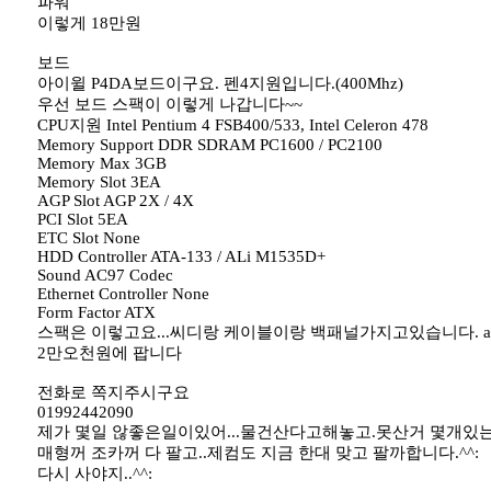
파워
이렇게 18만원
보드
아이윌 P4DA보드이구요. 펜4지원입니다.(400Mhz)
우선 보드 스팩이 이렇게 나갑니다~~
CPU지원 Intel Pentium 4 FSB400/533, Intel Celeron 478
Memory Support DDR SDRAM PC1600 / PC2100
Memory Max 3GB
Memory Slot 3EA
AGP Slot AGP 2X / 4X
PCI Slot 5EA
ETC Slot None
HDD Controller ATA-133 / ALi M1535D+
Sound AC97 Codec
Ethernet Controller None
Form Factor ATX
스팩은 이렇고요...씨디랑 케이블이랑 백패널가지고있습니다. a/s
2만오천원에 팝니다
전화로 쪽지주시구요
01992442090
제가 몇일 않좋은일이있어...물건산다고해놓고.못산거 몇개있는데
매형꺼 조카꺼 다 팔고..제컴도 지금 한대 맞고 팔까합니다.^^:
다시 사야지..^^: