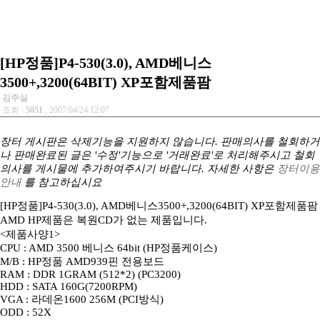
[HP정품]P4-530(3.0), AMD베니스
3500+,3200(64BIT) XP포함제품팜
김주실
조회 :
5051
, 2007/04/24 12:07
장터 게시판은 삭제기능을 지원하지 않습니다. 판매의사를 철회하거
나 판매완료된 글은 '수정'기능으로 '거래완료'로 처리해주시고 철회
의사를 게시물에 추가하여주시기 바랍니다. 자세한 사항은
장터이용
안내
를 참고하십시요
[HP정품]P4-530(3.0), AMD베니스3500+,3200(64BIT) XP포함제품팜
AMD HP제품은 복원CD가 없는 제품입니다.
<제품사양1>
CPU : AMD 3500 베니스 64bit (HP정품케이스)
M/B : HP정품 AMD939핀 전용보드
RAM : DDR 1GRAM (512*2) (PC3200)
HDD : SATA 160G(7200RPM)
VGA : 라데온1600 256M (PCI방식)
ODD : 52X