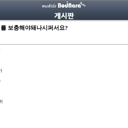
 뭐를 보충해야돼나시퍼서요?
!
이
가
~
히