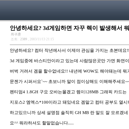
안녕하세요? 3d게임하면 자꾸 렉이 발생해서
최귀훈
조회 :
2389
, 2003/11/13 21:15
안녕하세요? 컴터 작년에사서 이제야 관심을 가지는 초본데요!
3d 게임중에 바스티안이라고 있는데 사람많은곳만 가면 화면
버벅 거려서 겜을 할수없네요!! 내년에 WOW도 해야돼는데 뭐
문젠가 시퍼서요`~~ 초보니까 말이 점이상해도 이해해주세요~
펜티엄4 1.8GH 구요 오바는몰겠고 렘이128MB 그래픽 카드는
지포스2 엠엑스*100이라고 돼있네요 겜말고 컴터 공부도 열시
하고있으니까 상세 설명점 솔직히 GH MB 란 말도 잘 모르겠네
요^^ 뭐라하셔도 할말없습니다.....