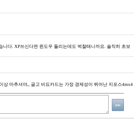
같습니다. XP쓰신다면 윈도우 돌리는데도 벅찰테니까요. 솔직히 초보
56이상 마추셔야,, 글고 비됴카드는 가장 경제성이 뛰어난 지포스4mx4