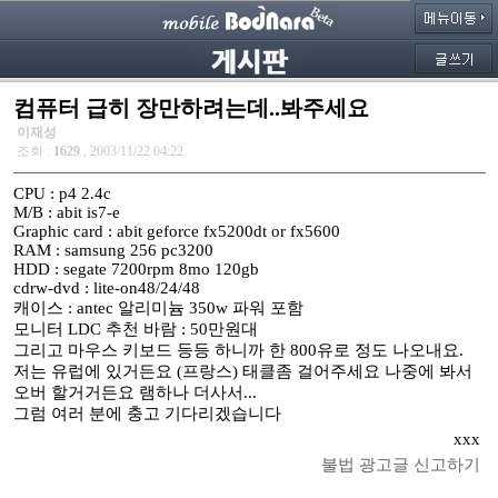
컴퓨터 급히 장만하려는데..봐주세요
이재성
조회 :
1629
, 2003/11/22 04:22
CPU : p4 2.4c
M/B : abit is7-e
Graphic card : abit geforce fx5200dt or fx5600
RAM : samsung 256 pc3200
HDD : segate 7200rpm 8mo 120gb
cdrw-dvd : lite-on48/24/48
캐이스 : antec 알리미늄 350w 파워 포함
모니터 LDC 추천 바람 : 50만원대
그리고 마우스 키보드 등등 하니까 한 800유로 정도 나오내요.
저는 유럽에 있거든요 (프랑스) 태클좀 걸어주세요 나중에 봐서
오버 할거거든요 램하나 더사서...
그럼 여러 분에 충고 기다리겠습니다
xxx
불법 광고글 신고하기