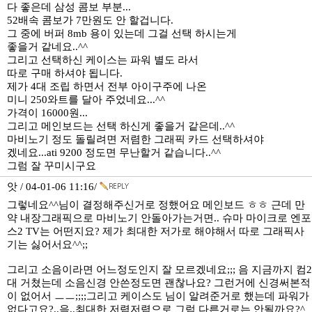
다 좋은데 삼성 콤보 부분...
52배속 콤보가 7만원도 안 할겁니다.
그 중에 버퍼 8mb 용이 있는데 그걸 선택 하시는게
좋을거 같네요..^^
그리고 선택하신 케이스는 파워 별도 라서
따로 구매 하셔야 됩니다.
제가 4대 조립 하면서 전부 아이구주에 나온
미니 250와트를 달아 주었네요...^^
가격이 16000원...
그리고 메인보드는 선택 하신게 좋을거 같은데..^^
마비노기 정도 돌릴려면 저렴한 그래픽 카드 선택하셔야
겠네요...ati 9200 정도면 무난할거 같습니다..^^
그럼 잘 꾸미시구요
앗 / 04-01-06 11:16/
그렇네요^^님이 결정해주신거로 정했어요 메인보드 ㅎㅎ 근데 만
약 내장그래픽으로 마비노기 안돌아가는거면.. 슈마 마이크로 엔포
스2 TV는 어떤지요? 제가 최대한 저가로 해야해서 따로 그래픽사
기는 싫어서요^^;;
그리고 소음이라면 어느정도인지 잘 모르겠네요;;; 음 지금까지 컴2
대 거쳤는데 소음신경 안쓴정도면 괜찮나요? 그런거에 신경써본적
이 없어서 ㅡㅡ;;;;그리고 케이스도 님이 알려준거로 했는데 파워가
없다고요?..읔..최대한 저렴저렴으로 그럼 다른거로는 안될까요?^