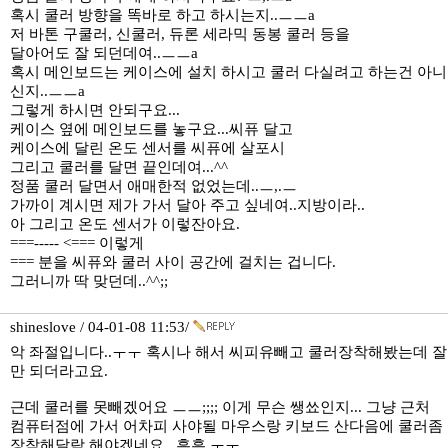
혹시 쿨러 방향을 똑바로 하고 하시는지..ㅡㅡa
저 바톤 구쿨러, 신쿨러, 듀론 세라믹 동봉 쿨러 등을
달아어도 잘 되던데여..ㅡㅡa
혹시 메인보드는 케이스에 설치 하시고 쿨러 다실려고 하는건 아니
신지..ㅡㅡa
그렇게 하시면 안되구요...
케이스 옆에 메인보드를 놓구요...씨퓨 달고
케이스에 달린 온도 센서를 씨퓨에 살포시
그리고 쿨러를 달면 끝인데여...^^
정품 쿨러 달면서 애매한적 없었는데..ㅡ,.ㅡ
가까이 계시면 제가 가서 달아 주고 싶네여..지방이라..
아 그리고 온도 센서가 이렇잔아요.
===----- <=== 이렇게
=== 분을 씨퓨와 쿨러 사이 공간에 걸치는 겁니다.
그러니까 딱 맞던데..^^;;
shineslove / 04-01-08 11:53/
악 좌절입니다..ㅜㅜ 혹시나 해서 씨피유빼고 쿨러장착해봤는데 잘
만 되더라고요.
근데 쿨러를 못빼겠어요 ㅡㅡ;;;; 이게 무슨 쌩쑈인지... 그냥 근처
컴퓨터점에 가서 어차피 사야될 마우스랑 키보드 산다음에 쿨러좀
장착해달락 해야겠네요 ..흑흑 ㅜㅜ