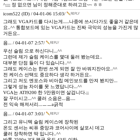
^;;;; 정 없으면 님이 정해준대로 하려고요~~ ㅎㅎ
icom522 (ID) / 04-01-06 15:03/
그래도 VGA카드를 다시는게.....나중에 쓰시다가도 좋을거 같은데
요..^^ 통합보드에 있는 VGA카드는 진짜 극악의 성능을 가진게 많
거든요..
음... / 04-01-07 2:57/
우선 슬림 으로 하신다니...^^
그런데 제가 슬림 케이스를 몇대 둘러 봤는데요..
대부분 단점 들이 다 있습니다..^^
그래도 케이스는 한번 쓰게 되면 잘 안 바꿔지잔아요..^^
전 케이스 선택도 중요하다 생각 하거든요..
그리고 저도 엔포스와 비아칩 메인보드를 만져 봤지만...
그렇게 성능 차이를 못 느꼈답니다...^^
VGA는 ATI9200 한 5만원이면 살겁니다.;;
잘 꾸미시고...^^ 쿨러 소음은...음....
전 익숙 해져서리...ㅡㅡa긁적
음... / 04-01-07 3:01/
그리고 유니텍 슬림 케이스에 장착된
온도 센서는 씨퓨 중앙과 코어사이에 살포시 데고
쿨러 장착하면 딱 입니다..^^
바톤 2500+ 3대 평균 온도 43도 이하