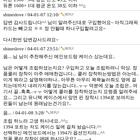
듀론 1600+ 1대 평균 온도 38도 이하 ^^;;
shineslove / 04-01-07 12:10/
답변 감사드립니다^^ 님이 알려주신대로 구입했어요~ 아직그래픽
카드는 빼고요 ㅎㅎ 정 안될때 하나구입할려고요~
다시한번 답변감사드려요~
shineslove / 04-01-07 23:51/
음... 님 님이 추천해주신 메인보드랑 케이스 샀는데요..
님은 어떻게 조립하셨는지요? 구입하고 오늘 조립하려니 막상. 정
품쿨러 장착이 아주 애매한겁니다... 쿨러 장착하는방법은 아는데..
이게 뭐라고 설명해야하나.. 아무튼 아무리 꽉꽉눌러줘도 옆에 걸
치는데까지 내려가지를 않는겁니다..ㅜㅜ 덕분에 오늘 조립은.. 여
기서 끝..흑흑..ㅜㅜ 어떻게 쿨러를 장착하셨는지 요령좀 알려주세
요... 그리고 유니텍 케이스에서 앞면 핀 장착시 1394로 보여지는
핀들이 남는데 원래남는건가요?..
음... / 04-01-08 3:28/
조립 하느라 고생 하시네요..^^;;
1394 포트는 저도 케이스 밑에 걸쳐 놨습니다.^^
선택하신 메인보드에서는 1394가 옵션인지라...^^
정품 쿨러 장착이 애매 하시다구요? ㅡ,.ㅡa