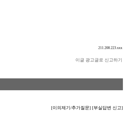
211.208.223.xxx
이글 광고글로 신고하기
[이의제기/추가질문]
[부실답변 신고]