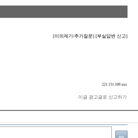
[이의제기/추가질문]
[부실답변 신고]
221.151.109.xxx
이글 광고글로 신고하기