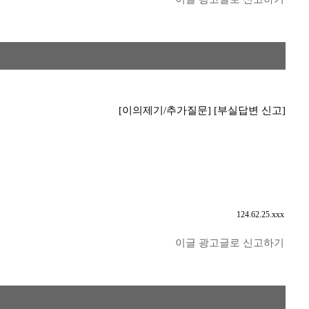
[이의제기/추가질문]
[부실답변 신고]
124.62.25.xxx
이글 광고글로 신고하기