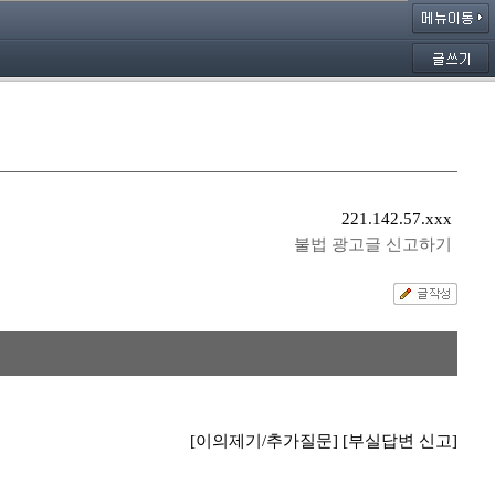
221.142.57.xxx
불법 광고글 신고하기
[이의제기/추가질문]
[부실답변 신고]