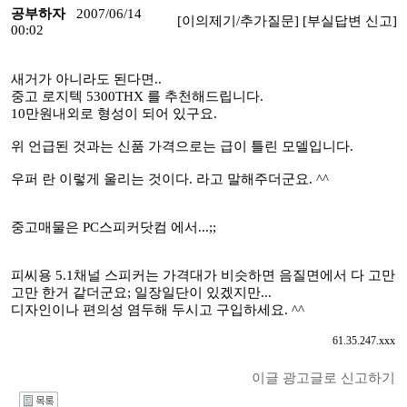
공부하자
2007/06/14
[이의제기/추가질문]
[부실답변 신고]
00:02
새거가 아니라도 된다면..
중고 로지텍 5300THX 를 추천해드립니다.
10만원내외로 형성이 되어 있구요.
위 언급된 것과는 신품 가격으로는 급이 틀린 모델입니다.
우퍼 란 이렇게 울리는 것이다. 라고 말해주더군요. ^^
중고매물은 PC스피커닷컴 에서...;;
피씨용 5.1채널 스피커는 가격대가 비슷하면 음질면에서 다 고만
고만 한거 같더군요; 일장일단이 있겠지만...
디자인이나 편의성 염두해 두시고 구입하세요. ^^
61.35.247.xxx
이글 광고글로 신고하기
I