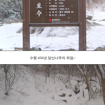
수령 450년 당산나무의 위엄~