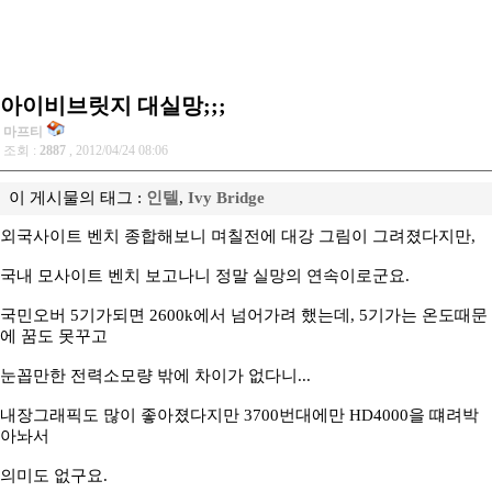
아이비브릿지 대실망;;;
마프티
조회 :
2887
, 2012/04/24 08:06
이 게시물의 태그 :
인텔
,
Ivy Bridge
외국사이트 벤치 종합해보니 며칠전에 대강 그림이 그려졌다지만,
국내 모사이트 벤치 보고나니 정말 실망의 연속이로군요.
국민오버 5기가되면 2600k에서 넘어가려 했는데, 5기가는 온도때문
에 꿈도 못꾸고
눈꼽만한 전력소모량 밖에 차이가 없다니...
내장그래픽도 많이 좋아졌다지만 3700번대에만 HD4000을 떄려박
아놔서
의미도 없구요.