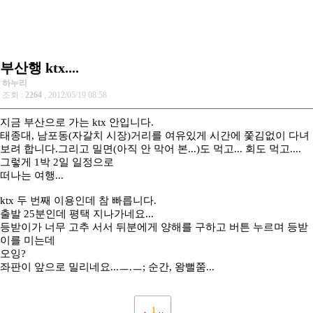
부산행 ktx....
하누리
조회 :
2264
, 2012/05/19 08:58
지금 부산으로 가는 ktx 안입니다.
태종대, 남포동(자갈치 시장)거리를 여유있게 시간에 쫓김없이 다녀
보려 합니다.그리고 밀면(아직 안 막어 본...)도 먹고... 회도 먹고....
그렇게 1박 2일 일정으로
떠나는 여행...
ktx 두 번째 이용인데 참 빠릅니다.
출발 25분인데 평택 지나가네요...
등받이가 너무 고추 서서 뒤분에게 양해를 구하고 버튼 누르며 등받
이를 미는데
오잉?
좌판이 앞으로 밀리네요...ㅡ.ㅡ; 순간, 왕뻘쭘...
1