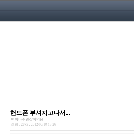
핸드폰 부셔지고나서...
떡하나주면잡아먹음
조회 :
2875
, 2012/06/10 13:26