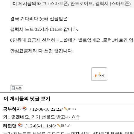
이 게시물의 태그 :
스마트폰
,
안드로이드
,
갤럭시 (스마트폰)
결국 기다리다 못해 선물받은
갤럭시 노트 32기가 LTE로 갑니다.
6만원대 요금제 선택하니...쓸데가 별로없네요..쿨럭..빠르긴 
안심요금제라 다 쓰면 끊깁니다.
2
이 게시물의 댓글 보기
공부하자
/ 12-06-10 22:22/
와.. 좋겠네요. 기기 선물도 받고~~ ㅎㅎ
라면맨
/ 12-06-11 1:46/
누가 갤노트를 선물로 ㄷㄷㄷㄷ 능력자 신듯...6만원대 요금제 엄청 