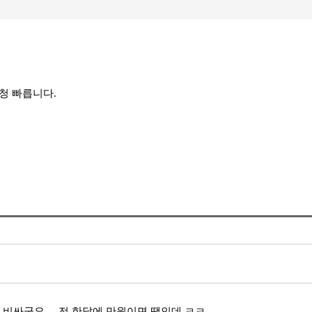
엄청 빠릅니다.
비싸군요.....전 한달에 만원이면 땡인데 ㅋㅋ