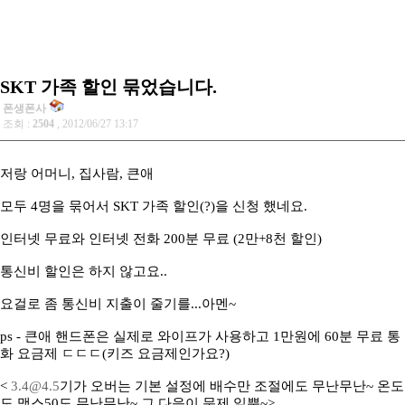
SKT 가족 할인 묶었습니다.
폰생폰사
조회 :
2504
, 2012/06/27 13:17
저랑 어머니, 집사람, 큰애
모두 4명을 묶어서 SKT 가족 할인(?)을 신청 했네요.
인터넷 무료와 인터넷 전화 200분 무료 (2만+8천 할인)
통신비 할인은 하지 않고요..
요걸로 좀 통신비 지출이 줄기를...아멘~
ps - 큰애 핸드폰은 실제로 와이프가 사용하고 1만원에 60분 무료 통
화 요금제 ㄷㄷㄷ(키즈 요금제인가요?)
<
3.4@4.5
기가 오버는 기본 설정에 배수만 조절에도 무난무난~ 온도
도 맥스50도 무난무난~ 그 다음이 문제 일뿐~>