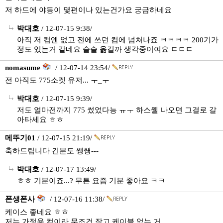
저 하드에 야동이 몇편이나 있는건가요 궁금하네요
박대호
/ 12-07-15 9:38/
아직 저 컴엔 없고 전에 쓰던 컴에 넘쳐나죠 ㅋㅋㅋㅋ 200기가
정도 있는거 같네요 슬슬 옮길까 생각중이여요 ㄷㄷㄷ
nomasume
/ 12-07-14 23:54/
전 아직도 775소켓 유저... ㅜ_ㅜ
박대호
/ 12-07-15 9:39/
저도 얼마전까지 775 썼었다능 ㅠㅜ 하스웰 나오면 그걸로 갈
아타세요 ㅎㅎ
메뚜기01
/ 12-07-15 21:19/
축하드립니다 긴분도 쌩썡---
박대호
/ 12-07-17 13:49/
ㅎㅎ 기분이죠...? 무튼 요즘 기분 좋아요 ㅋㅋ
폰생폰사
/ 12-07-16 11:38/
케이스 좋네요 ㅎㅎ
저는 가정용 컴이라 무조건 작고 케이블 없는 거..