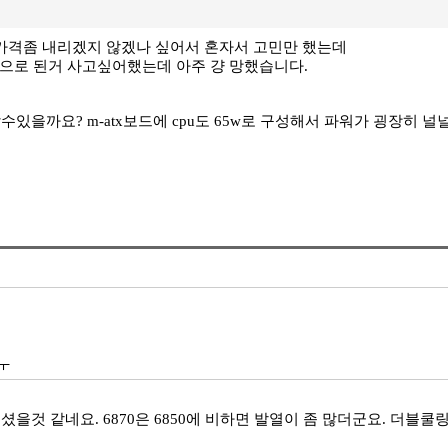
면 가격좀 내리겠지 않겠나 싶어서 혼자서 고민만 했는데
링으로 된거 사고싶어했는데 아주 걍 망했습니다.
할수있을까요? m-atx보드에 cpu도 65w로 구성해서 파워가 굉장히 
ㅜ
으셨을것 같네요. 6870은 6850에 비하면 발열이 좀 많더군요. 