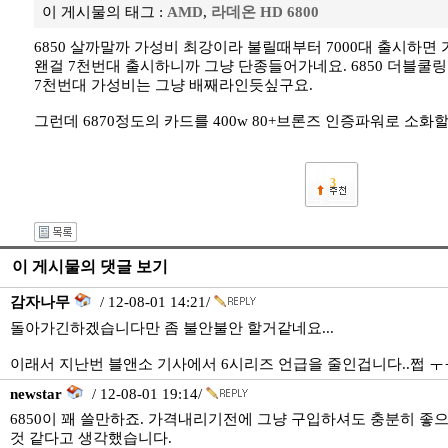
이 게시물의 태그 :
AMD
,
라데온 HD 6800
6850 살까말까 가성비 최강이라 불릴때부터 7000대 출시하
왠걸 7천번대 출시하니까 그냥 단종들어가네요. 6850 더블쿨
7천번대 가성비는 그냥 배째라인듯싶구요.
그런데 6870정도의 카드를 400w 80+브론즈 인증파워로 소화
3
이 게시물의 댓글 보기
감자나무
/ 12-08-01 14:21/
돌아가긴하겠습니다만 좀 불안불안 할거같네요...
이래서 지난번 블앤소 기사에서 6시리즈 언급을 줄인겁니다..쩝 ㅜ
newstar
/ 12-08-01 19:14/
6850이 꽤 쓸만하죠. 가격내리기전에 그냥 구입하셔도 충분히 좋
것 같다고 생각했습니다.