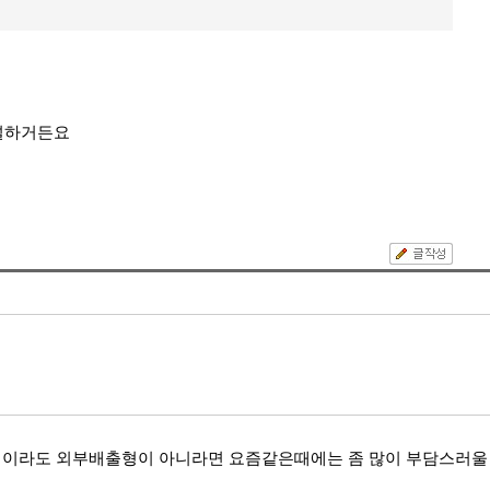
널널하거든요
더블쿨링이라도 외부배출형이 아니라면 요즘같은때에는 좀 많이 부담스러울