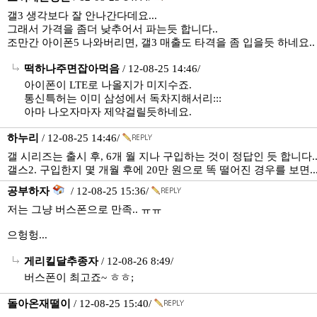
갤3 생각보다 잘 안나간다데요...
그래서 가격을 좀더 낮추어서 파는듯 합니다..
조만간 아이폰5 나와버리면, 갤3 매출도 타격을 좀 입을듯 하네요..
떡하나주면잡아먹음
/ 12-08-25 14:46/
아이폰이 LTE로 나올지가 미지수죠.
통신특허는 이미 삼성에서 독차지해서리:::
아마 나오자마자 제약걸릴듯하네요.
하누리
/ 12-08-25 14:46/
갤 시리즈는 출시 후, 6개 월 지나 구입하는 것이 정답인 듯 합니다.
갤스2. 구입한지 몇 개월 후에 20만 원으로 똑 떨어진 경우를 보면..
공부하자
/ 12-08-25 15:36/
저는 그냥 버스폰으로 만족.. ㅠㅠ
으헝헝...
게리킬달추종자
/ 12-08-26 8:49/
버스폰이 최고죠~ ㅎㅎ;
돌아온재떨이
/ 12-08-25 15:40/