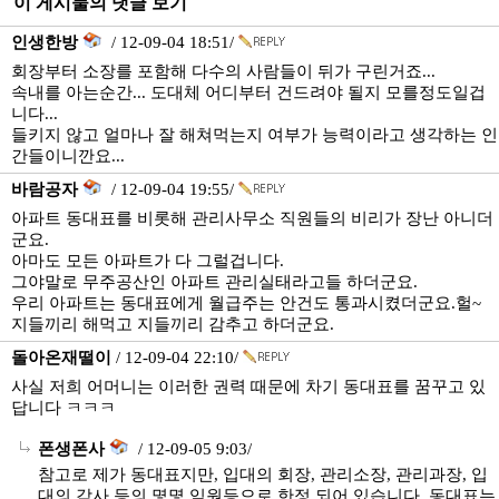
이 게시물의 댓글 보기
인생한방
/ 12-09-04 18:51/
회장부터 소장를 포함해 다수의 사람들이 뒤가 구린거죠...
속내를 아는순간... 도대체 어디부터 건드려야 될지 모를정도일겁
니다...
들키지 않고 얼마나 잘 해쳐먹는지 여부가 능력이라고 생각하는 인
간들이니깐요...
바람공자
/ 12-09-04 19:55/
아파트 동대표를 비롯해 관리사무소 직원들의 비리가 장난 아니더
군요.
아마도 모든 아파트가 다 그럴겁니다.
그야말로 무주공산인 아파트 관리실태라고들 하더군요.
우리 아파트는 동대표에게 월급주는 안건도 통과시켰더군요.헐~
지들끼리 해먹고 지들끼리 감추고 하더군요.
돌아온재떨이
/ 12-09-04 22:10/
사실 저희 어머니는 이러한 권력 때문에 차기 동대표를 꿈꾸고 있
답니다 ㅋㅋㅋ
폰생폰사
/ 12-09-05 9:03/
참고로 제가 동대표지만, 입대의 회장, 관리소장, 관리과장, 입
대의 감사 등의 몇몇 임원등으로 한정 되어 있습니다. 동대표는