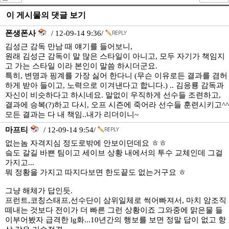
이 게시물의 댓글 보기
폰생폰사
/ 12-09-14 9:36/
김성근 감독 만남 때 얘기를 들어보니,
원래 김성근 감독이 말 많은 스타일이 아니고, 모두 자기가 책임지
고 가는 스타일 이라 본인이 말씀 하시더군요.
특히, 변명과 핑계를 가장 싫어 한다니 (무슨 이유로든 결과를 겸허
하게 받아 들이고, 노력으로 이겨낸다고 합니다.) .. 김응룡 감독과
자신이 비슷하다고 하시네요. 말없이 우직하게 선수들 조련하고,
결과에 승복(?)하고 다시, 오프 시즌에 죽어라 선수들 훈련시키고^^
모든 결과는 다 내 책임..내가 리더이니~
마프티
/ 12-09-14 9:54/
없는놈 자격지심 정도로밖에 안보이던데요 ㅎㅎ
슼도 갈길 바쁜 팀이고 세이브 상황 내에서의 투수 교체인데 그걸
가지고...
뭐 정황을 가지고 따지다보면 한도끝도 없는거구요 ㅎ
그냥 해체가 답인듯.
프런트,코칭스태프,선수단이 삼위일체로 썩어빠져서, 마치 암조직
떼내는 것보다 전이가 더 빠른 그런 상황이죠 그와중에 맑은물 들
이부어봤자 급격한 lg화...10년간의 행보를 보면 정말 답이 없고 항