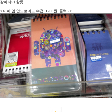
갈아타야 할듯..
< 아이 엠 안드로이드 수첩..1200원..쿨럭~ >