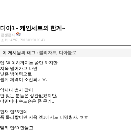
디아3 - 케인세트의 한계~
폰생폰사
조회 :
4297
, 2012/09/20 09:43
이 게시물의 태그 :
블리자드
,
디아블로
렙 50 이하까지는 쓸만 하지만
지옥 넘어가고 나면
낮은 방어력으로
쉽게 체력이 소진되네요..
악사나 법사 같이
안 맞는 분들은 상관없겠지만,
야만이나 수도승은 좀 무리..
현재 렙55인데
좀 둘러쌓이면 지옥 액1에서도 비명횡사..ㅎㅎ
빨리 렙60 만들고