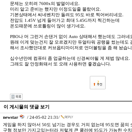
문제는 오히려 7600x의 발열이네요.
미리 알고 준비는 했지만 이정도일줄 몰랐어요.
기본상태에서 씨네벤치만 돌려도 95도 바로 찍어버리네요.
전압도 1.45V 넘게 들어가고 최대 5.45G까지 찍긴하는데
온도때문에 쓰로틀링이 많이 생기네요.
PBO나 머 그런거 손댄거 없이 Auto 상태해서 했는데도 그러네
원래 이게 맞는건지 잘 모르겠지만 듀얼타워 공랭을 썼는데도 
해서 조사했던대로 커브옵티마이저로 언더볼팅을 좀 해 놨습니
십수년만에 컴퓨터 좀 업글하는데 신경써야될 게 제법 많네요.
그래도 잘 안정화돼서 또 오래 사용하면 좋겠습니다.
2
이 게시물의 댓글 보기
newstar
/ 24-05-02 21:31/
게임을 하지 않아서 50도 넘기는 경우도 거의 없는데 95도면 꿈의 숫자네
구형 정보만 가지고있는터라 저렇게 큰 쿨러에 95도가 가능한 수