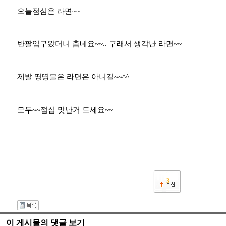
오늘점심은 라면~~
반팔입구왔더니 춥네요~~.. 구래서 생각난 라면~~
제발 띵띵불은 라면은 아니길~~^^
모두~~점심 맛난거 드세요~~
3
이 게시물의 댓글 보기