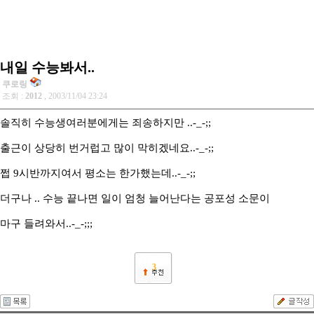
내일 수능봐서..
쿠로링
조회 :
2012
, 2003/11/04 23:24
솔직히 수능생여러분에게는 죄송하지만 ..-_-;;
출근이 상당히 번거럽고 많이 막히겠네요..-_-;;
쩝 9시반까지여서 평소는 한가했는데..-_-;;
더구나 .. 수능 끝나면 일이 엄청 늘어난다는 공포성 소문이
마구 들려와서..-_-;;;
3