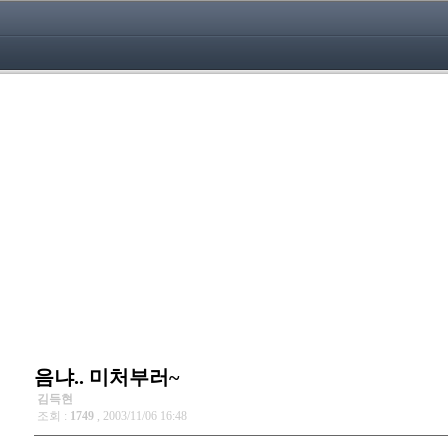
음냐.. 미처부러~
김득현
조회 :
1749
, 2003/11/06 16:48