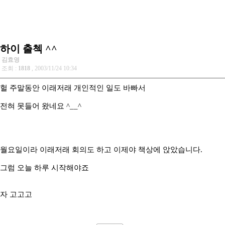
하이 출첵 ^^
김효영
조회 :
1818
, 2003/11/24 10:34
헐 주말동안 이래저래 개인적인 일도 바빠서
전혀 못들어 왔네요 ^__^
월요일이라 이래저래 회의도 하고 이제야 책상에 앉았습니다.
그럼 오늘 하루 시작해야죠
자 고고고