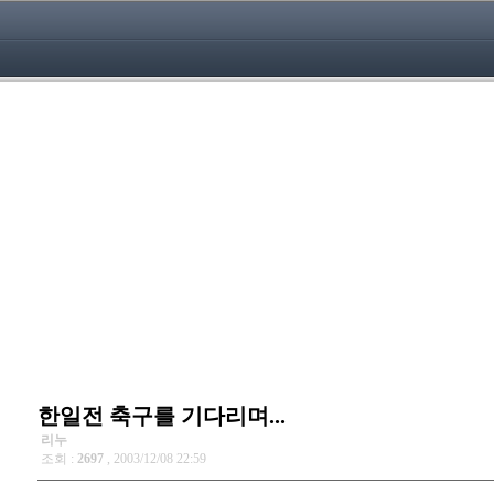
한일전 축구를 기다리며...
리누
조회 :
2697
, 2003/12/08 22:59