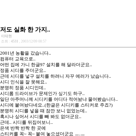
저도 실화 한 가지..
이태현
조회 :
4531
, 2003/12/09 08:57
2001년 농활을 갔습니다..
컴퓨터 교육으로..
어떤 집에 가니 한글97 설치를 해 달라더군요..
정품 시디를 주더군요..
근데 시디를 넣구 설치를 하려니 자꾸 에러가 났습니다..
시디 인식을 잘 못해요..
분명히 정품 시디인데..
시디롬 드라이브가 문제인가 싶기도 하구..
일단 아주머니께 시디키를 어디다 적어놨냐 물어봤습니다..
시디에 붙여놨다네요..(한글은 시디키를 스티커로 주죠?)
분명히 시디를 넣을 때 잠깐 보니 없었는데..
혹시나 싶어서 시디를 빼 봐도 없더군요..
근데.. 시디를 뒤집어보니..
은색 반짝 반짝 한 곳에
스티커를 꼭~ 꼭~ 붙여 놓으셨더군요 ㅡ.ㅡ