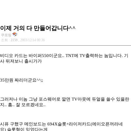
이제 거의 다 만들어갑니다^^
쿠로링
조회 :
2159
, 2003/12/14 00:36
비디오 카드는 바이퍼550이군요.. TNT에 TV출력하는 놈입니다. 기
사 뒤져보니 출시가가
35만원 짜리더군요^^;;
그러저나 이놈 그냥 포스웨어로 깔면 TV아웃에 듀얼을 쓸수 있을란
지.. 흠.. 잘 모르겠네요..
시퓨 구했구 메인보드는 694X슬롯+라이저카드(에이오픈꺼라네
요) 슬롯형이 있었다는게